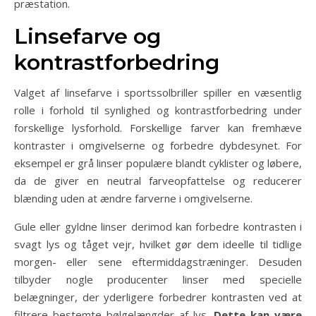
præstation.
Linsefarve og
kontrastforbedring
Valget af linsefarve i sportssolbriller spiller en væsentlig
rolle i forhold til synlighed og kontrastforbedring under
forskellige lysforhold. Forskellige farver kan fremhæve
kontraster i omgivelserne og forbedre dybdesynet. For
eksempel er grå linser populære blandt cyklister og løbere,
da de giver en neutral farveopfattelse og reducerer
blænding uden at ændre farverne i omgivelserne.
Gule eller gyldne linser derimod kan forbedre kontrasten i
svagt lys og tåget vejr, hvilket gør dem ideelle til tidlige
morgen- eller sene eftermiddagstræninger. Desuden
tilbyder nogle producenter linser med specielle
belægninger, der yderligere forbedrer kontrasten ved at
filtrere bestemte bølgelængder af lys.
Dette kan være