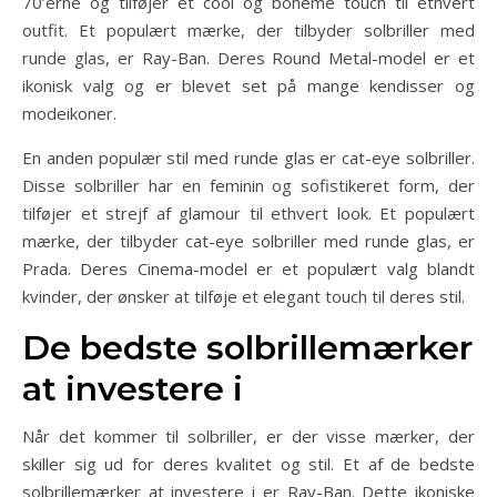
70’erne og tilføjer et cool og boheme touch til ethvert
outfit. Et populært mærke, der tilbyder solbriller med
runde glas, er Ray-Ban. Deres Round Metal-model er et
ikonisk valg og er blevet set på mange kendisser og
modeikoner.
En anden populær stil med runde glas er cat-eye solbriller.
Disse solbriller har en feminin og sofistikeret form, der
tilføjer et strejf af glamour til ethvert look. Et populært
mærke, der tilbyder cat-eye solbriller med runde glas, er
Prada. Deres Cinema-model er et populært valg blandt
kvinder, der ønsker at tilføje et elegant touch til deres stil.
De bedste solbrillemærker
at investere i
Når det kommer til solbriller, er der visse mærker, der
skiller sig ud for deres kvalitet og stil. Et af de bedste
solbrillemærker at investere i er Ray-Ban. Dette ikoniske