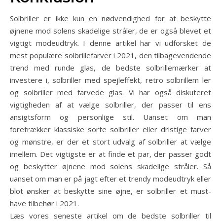
Solbriller er ikke kun en nødvendighed for at beskytte
øjnene mod solens skadelige stråler, de er også blevet et
vigtigt modeudtryk. I denne artikel har vi udforsket de
mest populære solbrillefarver i 2021, den tilbagevendende
trend med runde glas, de bedste solbrillemærker at
investere i, solbriller med spejleffekt, retro solbrillem ler
og solbriller med farvede glas. Vi har også diskuteret
vigtigheden af at vælge solbriller, der passer til ens
ansigtsform og personlige stil. Uanset om man
foretrækker klassiske sorte solbriller eller dristige farver
og mønstre, er der et stort udvalg af solbriller at vælge
imellem. Det vigtigste er at finde et par, der passer godt
og beskytter øjnene mod solens skadelige stråler. Så
uanset om man er på jagt efter et trendy modeudtryk eller
blot ønsker at beskytte sine øjne, er solbriller et must-
have tilbehør i 2021.
Læs vores seneste artikel om de bedste solbriller til