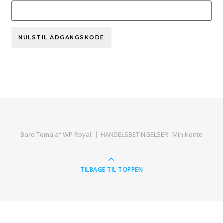
NULSTIL ADGANGSKODE
Bard Tema af
WP Royal
.
HANDELSBETINGELSER
Min Konto
TILBAGE TIL TOPPEN